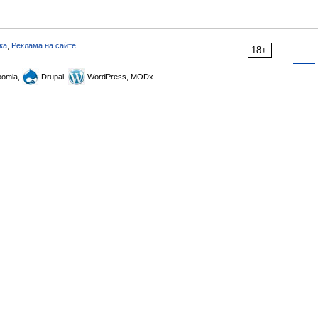
ка
,
Реклама на сайте
18+
omla,
Drupal,
WordPress, MODx.