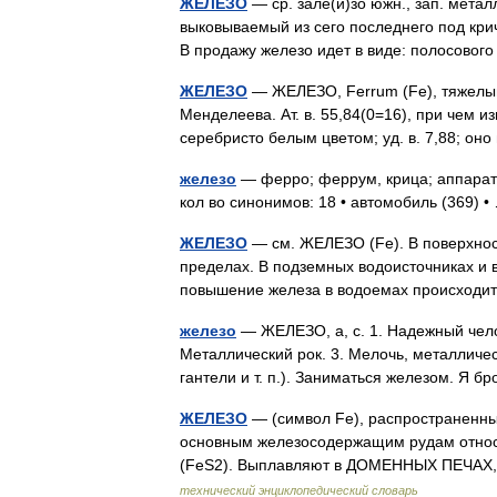
ЖЕЛЕЗО
— ср. зале(и)зо южн., зап. метал
выковываемый из сего последнего под кри
В продажу железо идет в виде: полосовог
ЖЕЛЕЗО
— ЖЕЛЕЗО, Ferrum (Fe), тяжелый
Менделеева. Ат. в. 55,84(0=16), при чем из
серебристо белым цветом; уд. в. 7,88; о
железо
— ферро; феррум, крица; аппарат
кол во синонимов: 18 • автомобиль (369)
ЖЕЛЕЗО
— см. ЖЕЛЕЗО (Fe). В поверхнос
пределах. В подземных водоисточниках и в
повышение железа в водоемах происходи
железо
— ЖЕЛЕЗО, а, с. 1. Надежный челов
Металлический рок. 3. Мелочь, металличес
гантели и т. п.). Заниматься железом. Я
ЖЕЛЕЗО
— (символ Fe), распространенн
основным железосодержащим рудам отно
(FeS2). Выплавляют в ДОМЕННЫХ ПЕЧАХ,
технический энциклопедический словарь