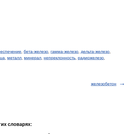
беспечение
,
бета-железо
,
гамма-железо
,
дельта-железо
,
ица
,
металл
,
минерал
,
непреклонность
,
радиожелезо
,
железобетон
гих словарях: