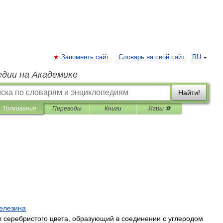
Запомнить сайт
Словарь на свой сайт
RU
едии на Академике
Найти!
Толкования
Переводы
Книги
Игры ⚽
елезина
л
серебристого
цвета
,
образующий
в
соединении
с
углеродом