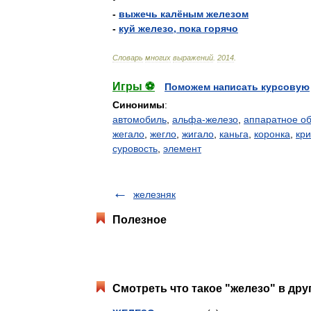
-
выжечь
калёным
железом
-
куй
железо
,
пока
горячо
Словарь
многих
выражений
.
2014
.
Игры ⚽
Поможем написать курсовую
Синонимы
:
автомобиль
,
альфа-железо
,
аппаратное о
жегало
,
жегло
,
жигало
,
каньга
,
коронка
,
кр
суровость
,
элемент
железняк
Полезное
Смотреть что такое "железо" в дру