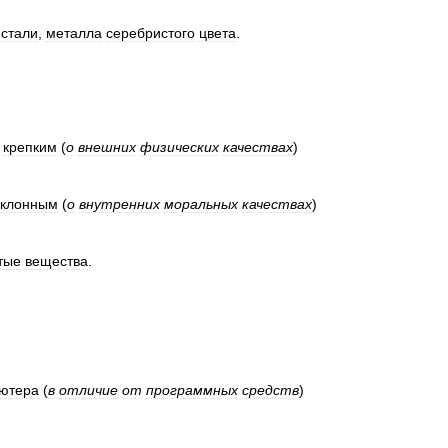
стали
,
металла
серебристого
цвета
.
,
крепким
(
о
внешних
физических
качествах
)
еклонным
(
о
внутренних
моральных
качествах
)
тые
вещества
.
ютера
(
в
отличие
от
программных
средств
)