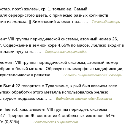
тар. поэт.) железы, ср. 1. только ед. Самый
лл серебристого цвета, с примесью разных количеств
елия из железа. || Химический элемент из… …
Толковый словарь
ент VIII группы периодической системы, атомный номер 26,
C. Содержание в земной коре 4,65% по массе. Железо входит в
 выплавки чугуна и… …
Современная энциклопедия
элемент VIII группы периодической системы, атомный номер
ребристо белый металл. Образует полиморфные модификации;
e (кристаллическая решетка… …
Большой Энциклопедический словарь
 в Быт 4:22 говорится о Тувалкаине, к рый был ковачом всех
пытках обработки этого металла использовалось железо
о с трудом поддавалось… …
Библейская энциклопедия Брокгауза
. hierro), хим. элемент VIII группы периодич. системы
,847. Природное Ж. состоит из 4 стабильных изотопов: 54Fe
58Fe (0,31%).… …
Геологическая энциклопедия