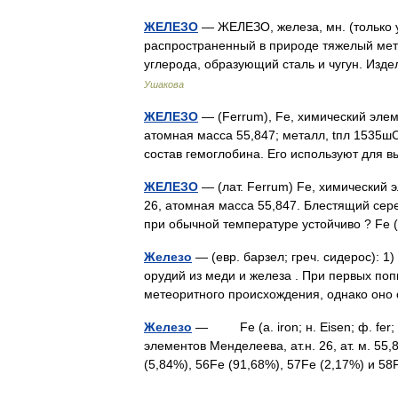
ЖЕЛЕЗО
— ЖЕЛЕЗО, железа, мн. (только ус
распространенный в природе тяжелый мета
углерода, образующий сталь и чугун. Изд
Ушакова
ЖЕЛЕЗО
— (Ferrum), Fe, химический элем
атомная масса 55,847; металл, tпл 1535ш
состав гемоглобина. Его используют для
ЖЕЛЕЗО
— (лат. Ferrum) Fe, химический 
26, атомная масса 55,847. Блестящий се
при обычной температуре устойчиво ? F
Железо
— (евр. барзел; греч. сидерос): 1)
орудий из меди и железа . При первых по
метеоритного происхождения, однако он
Железо
— Fe (a. iron; н. Eisen; ф. fer; и
элементов Mенделеева, ат.н. 26, ат. м. 55
(5,84%), 56Fe (91,68%), 57Fe (2,17%) и 