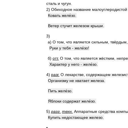
сталь
и
чугун
.
2
)
Обиходное
название
малоуглеродистой
Ковать
желе́зо
.
Ветер
стучит
железом
крыши
.
3
)
а
)
О
том
,
что
является
сильным
,
твёрдым
Руки
у
тебя
-
желе́зо
!
б
)
отт
.
О
том
,
что
является
жёстким
,
непр
Характер
у
него
-
желе́зо
.
4
)
разг
.
О
лекарстве
,
содержащем
железис
Организму
не
хватает
железа
.
Пить
желе́зо
.
Яблоки
содержат
желе́зо
.
5
)
разг
.
техн
.
Аппаратные
средства
компь
Купить
недостающее
железо
.
•