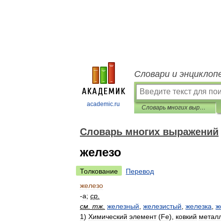
Словари и энциклоп
academic.ru
Словарь многих выражений
Словарь многих выражений
железо
Толкование
Перевод
железо
-
а
;
ср
.
см
.
тж
.
железный
,
железистый
,
железка
,
ж
1
)
Химический
элемент
(
Fe
),
ковкий
метал