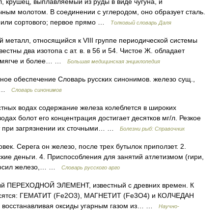
л, крушец, выплавляемый из руды в виде чугуна, и
чным молотом. В соединении с углеродом, оно образует сталь.
о или сортового; первое прямо …
Толковый словарь Даля
 металл, относящийся к VIII группе периодической системы
вестны два изотопа с ат. в. в 56 и 54. Чистое Ж. обладает
но мягче и более… …
Большая медицинская энциклопедия
ное обеспечение Словарь русских синонимов. железо сущ.,
 • …
Словарь синонимов
тных водах содержание железа колеблется в широких
одах болот его концентрация достигает десятков мг/л. Резкое
т при загрязнении их сточными… …
Болезни рыб: Справочник
ек. Серега он железо, после трех бутылок приползет. 2.
кие деньги. 4. Приспособления для занятий атлетизмом (гири,
 бросил железо,… …
Словарь русского арго
ый ПЕРЕХОДНОЙ ЭЛЕМЕНТ, известный с древних времен. К
сятся: ГЕМАТИТ (Fе2О3), МАГНЕТИТ (Fe3O4) и КОЛЧЕДАН
 восстанавливая оксиды угарным газом из… …
Научно-